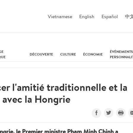
Vietnamese
English
Español
中
GE
ÉVÉNEMENTS
DÉCOUVERTE
CULTURE
ÉCONOMIE
QUE
PERSONNALI
r l'amitié traditionnelle et la
 avec la Hongrie
Hongrie, le Premier ministre Pham Minh Chinh a