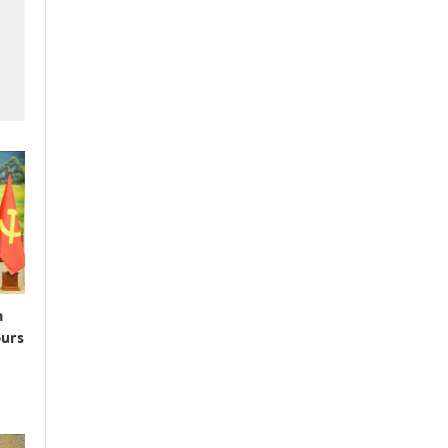
n
ours