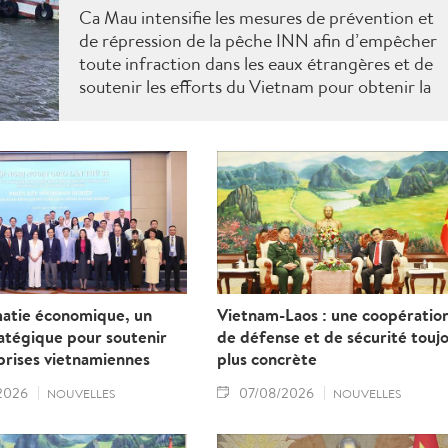
Ca Mau intensifie les mesures de prévention et
de répression de la pêche INN afin d’empêcher
toute infraction dans les eaux étrangères et de
soutenir les efforts du Vietnam pour obtenir la
levée du "carton jaune" de la Commission
européenne.
matie économique, un
Vietnam-Laos : une coopératio
ratégique pour soutenir
de défense et de sécurité touj
prises vietnamiennes
plus concrète
2026
07/08/2026
NOUVELLES
NOUVELLES