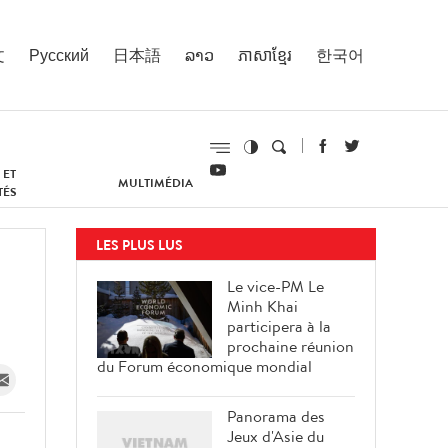
文
Русский
日本語
ລາວ
ភាសាខ្មែរ
한국어
 ET
MULTIMÉDIA
TÉS
LES PLUS LUS
Le vice-PM Le
Minh Khai
participera à la
prochaine réunion
du Forum économique mondial
Panorama des
Jeux d'Asie du