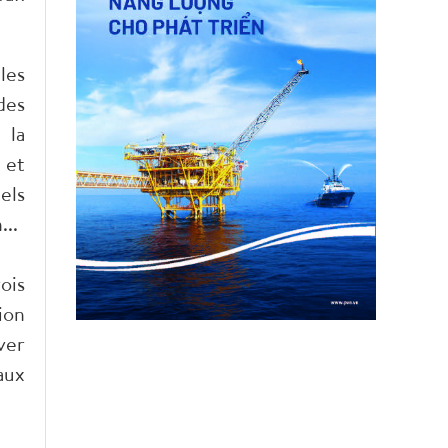
les
des
 la
 et
els
...
ois
ion
ver
aux