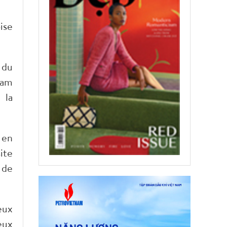
ise
 du
nam
 la
 en
ite
 de
eux
eux