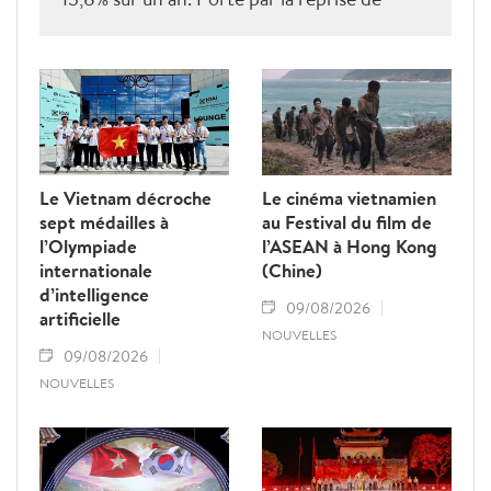
plusieurs marchés clés, le tourisme poursuit
sa dynamique vers l'objectif annuel de 25
millions d'arrivées.
Le Vietnam décroche
Le cinéma vietnamien
sept médailles à
au Festival du film de
l’Olympiade
l’ASEAN à Hong Kong
internationale
(Chine)
d’intelligence
09/08/2026
artificielle
NOUVELLES
09/08/2026
NOUVELLES