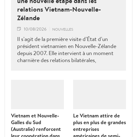
une nouvelle étape dans les
relations Vietnam-Nouvelle-
Zélande
10/08/2026
NOUVELLES
Il s’agit de la première visite d’État d’un
président vietnamien en Nouvelle-Zélande
depuis 2007. Elle intervient à un moment
charnière des relations bilatérales,
développées depuis plus de 50 ans dans les
domaines du commerce, de l’éducation, de
la coopération au développement, de la
sécurité et des échanges entre les peuples, a
déclaré le ministre néo-zélandais des
Affaires étrangères, Winston Peters.
Vietnam et Nouvelle-
Le Vietnam attire de
Galles du Sud
plus en plus de grandes
(Australie) renforcent
entreprises
leur coopération dans
américaines de semi-