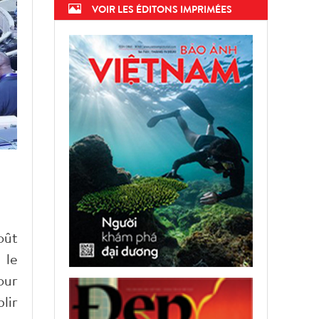
VOIR LES ÉDITONS IMPRIMÉES
oût
 le
our
lir