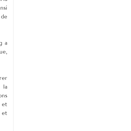
nsi
 de
g a
ue,
rer
 la
ons
 et
 et