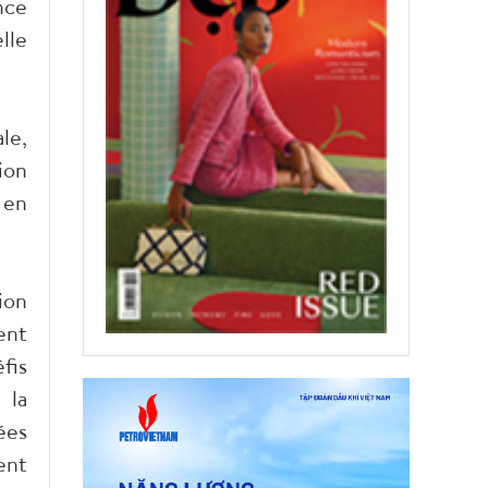
nce
lle
le,
ion
 en
ion
ent
fis
 la
ées
ent