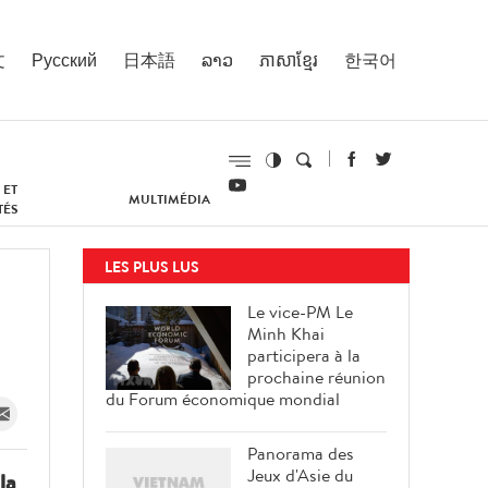
文
Русский
日本語
ລາວ
ភាសាខ្មែរ
한국어
 ET
MULTIMÉDIA
TÉS
LES PLUS LUS
Le vice-PM Le
Minh Khai
participera à la
prochaine réunion
du Forum économique mondial
Panorama des
Jeux d'Asie du
la