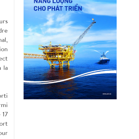
urs
dre
al,
ion
ect
 la
rti
rmi
 17
ort
our