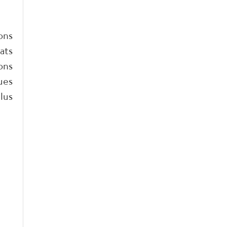
ons
ats
ons
ues
lus