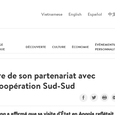
Vietnamese
English
Español
中
GE
ÉVÉNEMENTS
DÉCOUVERTE
CULTURE
ÉCONOMIE
QUE
PERSONNALI
re de son partenariat avec
coopération Sud-Sud
 a affirmé que sa visite d’État en Angola reflétait 