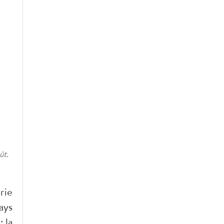
ût.
rie
ays
 la