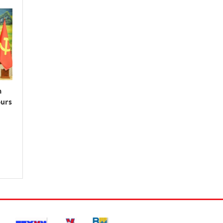
n
ours