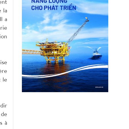
ent
 la
l a
rie
ion
ise
ère
 le
dir
 de
s à