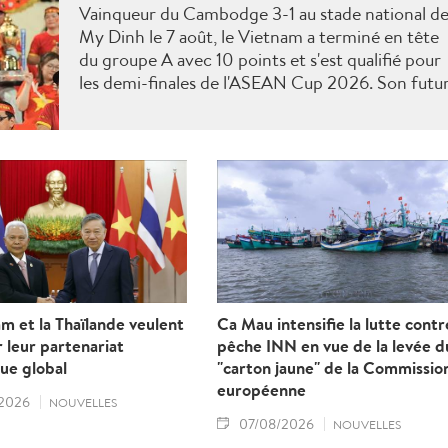
Vainqueur du Cambodge 3-1 au stade national d
My Dinh le 7 août, le Vietnam a terminé en tête
du groupe A avec 10 points et s'est qualifié pour
les demi-finales de l'ASEAN Cup 2026. Son futu
adversaire sera connu à l'issue des derniers
matches du groupe B.
m et la Thaïlande veulent
Ca Mau intensifie la lutte contr
 leur partenariat
pêche INN en vue de la levée d
ue global
"carton jaune" de la Commissio
européenne
2026
NOUVELLES
07/08/2026
NOUVELLES