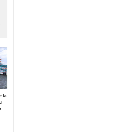
e
r
e la
u
n