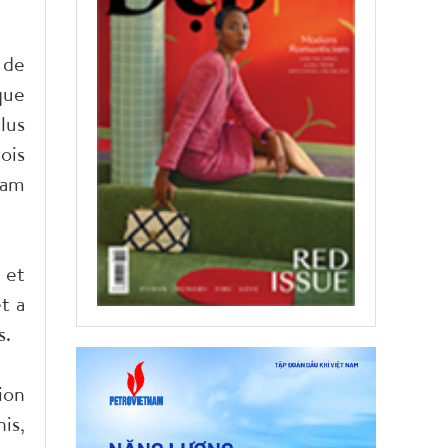
 de
que
lus
ois
nam
 et
t a
s.
ion
is,