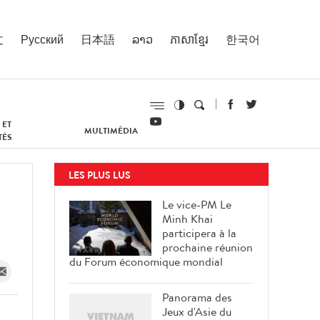
文
Русский
日本語
ລາວ
ភាសាខ្មែរ
한국어
 ET
MULTIMÉDIA
TÉS
LES PLUS LUS
Le vice-PM Le
Minh Khai
participera à la
prochaine réunion
du Forum économique mondial
Panorama des
Jeux d'Asie du