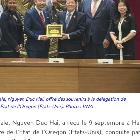
le, Nguyen Duc Hai, offre des souvenirs à la délégation de
 l’État de l’Oregon (États-Unis). Photo : VNA
nale, Nguyen Duc Hai, a reçu le 9 septembre à Ha
ve de l’État de l’Oregon (États-Unis), conduite par