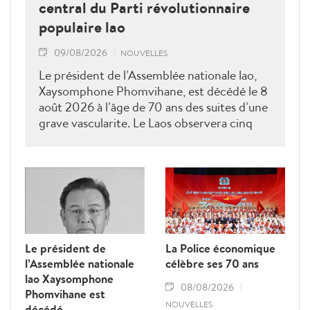
central du Parti révolutionnaire
populaire lao
09/08/2026
NOUVELLES
Le président de l’Assemblée nationale lao,
Xaysomphone Phomvihane, est décédé le 8
août 2026 à l’âge de 70 ans des suites d’une
grave vascularite. Le Laos observera cinq
jours de deuil national, du 9 au 13 août, en
hommage à cette figure majeure du Parti
révolutionnaire populaire lao.
Le président de
La Police économique
l’Assemblée nationale
célèbre ses 70 ans
lao Xaysomphone
08/08/2026
Phomvihane est
NOUVELLES
décédé