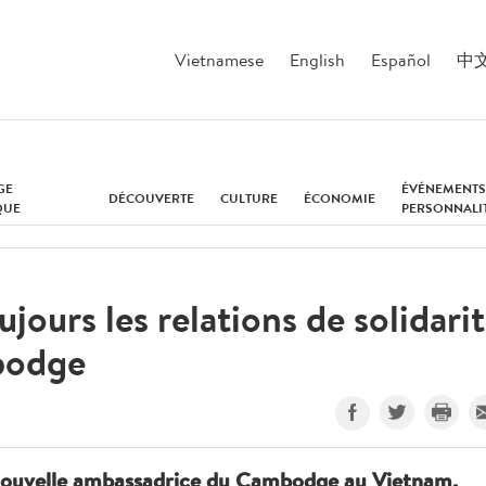
Vietnamese
English
Español
中
GE
ÉVÉNEMENTS
DÉCOUVERTE
CULTURE
ÉCONOMIE
QUE
PERSONNALI
jours les relations de solidari
mbodge
la nouvelle ambassadrice du Cambodge au Vietnam,