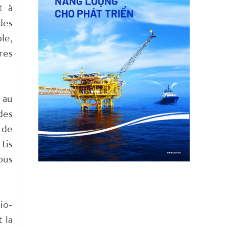
t à
des
le,
res
 au
des
 de
tis
ous
io-
 la