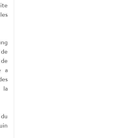
ite
les
ung
 de
 de
e a
des
 la
 du
uin