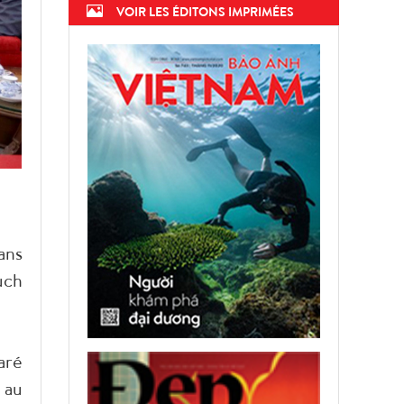
VOIR LES ÉDITONS IMPRIMÉES
ans
uch
aré
 au