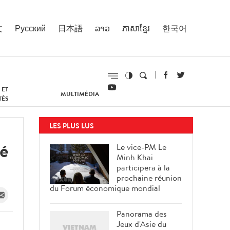
文
Русский
日本語
ລາວ
ភាសាខ្មែរ
한국어
 ET
MULTIMÉDIA
TÉS
LES PLUS LUS
té
Le vice-PM Le
Minh Khai
participera à la
prochaine réunion
du Forum économique mondial
Panorama des
Jeux d'Asie du