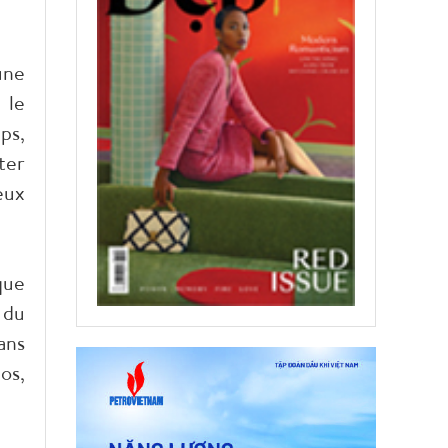
une
 le
ps,
ter
eux
que
 du
ans
os,