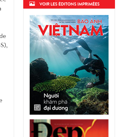
VOIR LES ÉDITONS IMPRIMÉES
a
 de
S),
e