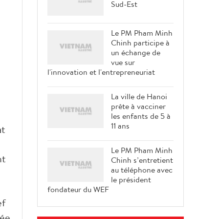
Sud-Est
Le PM Pham Minh
Chinh participe à
un échange de
vue sur
l'innovation et l'entrepreneuriat
La ville de Hanoi
prête à vacciner
les enfants de 5 à
11 ans
at
Le PM Pham Minh
nt
Chinh s’entretient
au téléphone avec
le président
fondateur du WEF
ef
mée