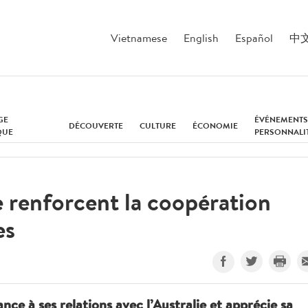
Vietnamese
English
Español
中
GE
ÉVÉNEMENTS
DÉCOUVERTE
CULTURE
ÉCONOMIE
QUE
PERSONNALI
e renforcent la coopération
es
ce à ses relations avec l’Australie et apprécie sa