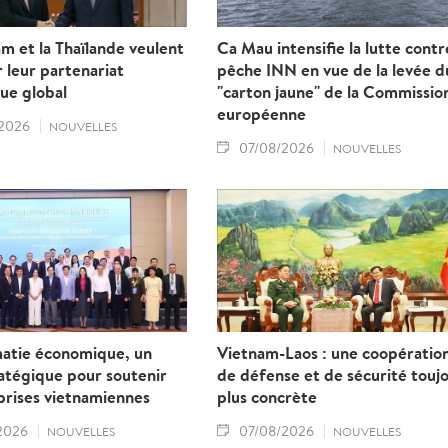
m et la Thaïlande veulent
Ca Mau intensifie la lutte contr
 leur partenariat
pêche INN en vue de la levée d
ue global
"carton jaune" de la Commissio
européenne
2026
NOUVELLES
07/08/2026
NOUVELLES
matie économique, un
Vietnam-Laos : une coopératio
ratégique pour soutenir
de défense et de sécurité touj
prises vietnamiennes
plus concrète
2026
07/08/2026
NOUVELLES
NOUVELLES