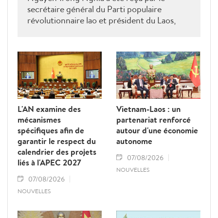
secrétaire général du Parti populaire
révolutionnaire lao et président du Laos,
Thongloun Sisoulith, ainsi que par le Premier
ministre Sonexay Siphandone. Les deux
parties ont réaffirmé leur volonté de
renforcer une coopération politico-militaire
étroite et efficace.
L'AN examine des
Vietnam-Laos : un
mécanismes
partenariat renforcé
spécifiques afin de
autour d'une économie
garantir le respect du
autonome
calendrier des projets
07/08/2026
liés à l'APEC 2027
NOUVELLES
07/08/2026
NOUVELLES