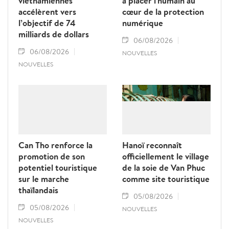
vietnamiennes
à placer l'humain au
accélèrent vers
cœur de la protection
l’objectif de 74
numérique
milliards de dollars
06/08/2026
06/08/2026
NOUVELLES
NOUVELLES
Can Tho renforce la
Hanoï reconnaît
promotion de son
officiellement le village
potentiel touristique
de la soie de Van Phuc
sur le marche
comme site touristique
thaïlandais
05/08/2026
05/08/2026
NOUVELLES
NOUVELLES