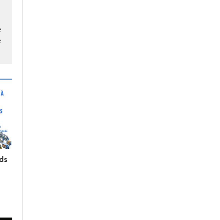
é
é
rds