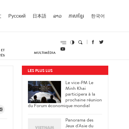
文
Русский
日本語
ລາວ
ភាសាខ្មែរ
한국어
 ET
MULTIMÉDIA
TÉS
LES PLUS LUS
Le vice-PM Le
Minh Khai
participera à la
prochaine réunion
du Forum économique mondial
Panorama des
Jeux d'Asie du