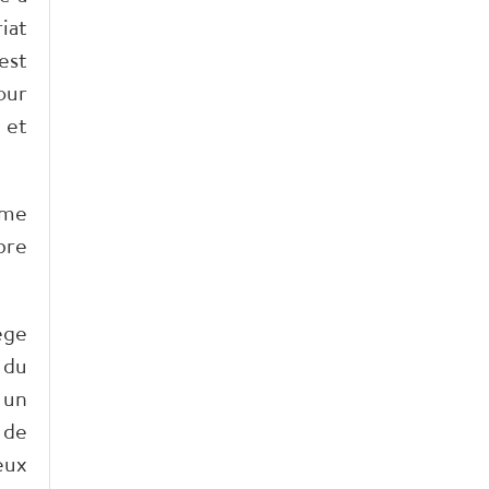
iat
est
our
 et
ème
bre
ège
 du
 un
 de
eux