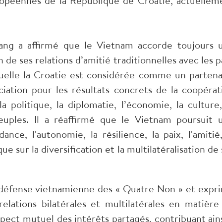
ropéennes de la République de Croatie, actuellem
ang a affirmé que le Vietnam accorde toujours 
 de ses relations d’amitié traditionnelles avec les p
quelle la Croatie est considérée comme un partena
éciation pour les résultats concrets de la coopérat
a politique, la diplomatie, l’économie, la culture,
euples. Il a réaffirmé que le Vietnam poursuit 
nce, l'autonomie, la résilience, la paix, l'amitié,
 sur la diversification et la multilatéralisation de 
e défense vietnamienne des « Quatre Non » et expr
elations bilatérales et multilatérales en matière
spect mutuel des intérêts partagés, contribuant ains