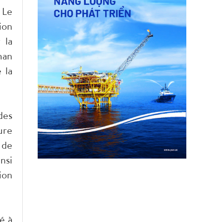
 Le
ion
 la
man
 la
des
ure
 de
nsi
ion
é à