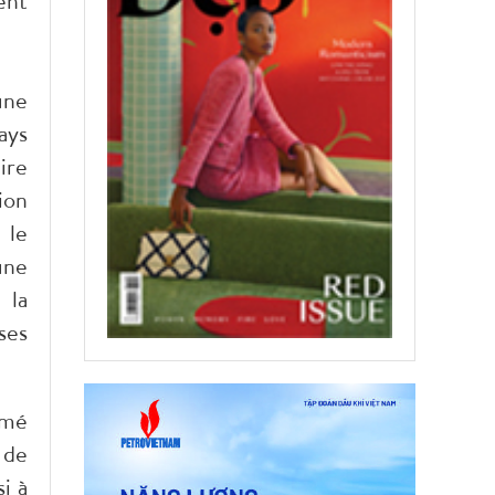
ent
une
ays
ire
ion
 le
une
 la
ses
imé
 de
i à