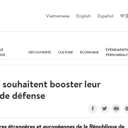
Vietnamese
English
Español
中
GE
ÉVÉNEMENTS
DÉCOUVERTE
CULTURE
ÉCONOMIE
QUE
PERSONNALI
 souhaitent booster leur
 de défense
res étrangères et européennes de la République de