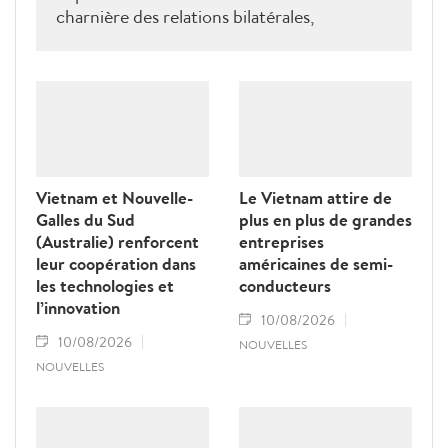
charnière des relations bilatérales,
développées depuis plus de 50 ans dans les
domaines du commerce, de l’éducation, de
la coopération au développement, de la
sécurité et des échanges entre les peuples, a
déclaré le ministre néo-zélandais des
Affaires étrangères, Winston Peters.
Vietnam et Nouvelle-
Le Vietnam attire de
Galles du Sud
plus en plus de grandes
(Australie) renforcent
entreprises
leur coopération dans
américaines de semi-
les technologies et
conducteurs
l’innovation
10/08/2026
10/08/2026
NOUVELLES
NOUVELLES