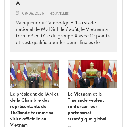
A
08/08/2026
NOUVELLES
Vainqueur du Cambodge 3-1 au stade
national de My Dinh le 7 août, le Vietnam a
terminé en tête du groupe A avec 10 points
et s'est qualifié pour les demi-finales de
l'ASEAN Cup 2026. Son futur adversaire
sera connu à l'issue des derniers matches du
groupe B.
Le président de l'AN et
Le Vietnam et la
de la Chambre des
Thaïlande veulent
représentants de
renforcer leur
Thaïlande termine sa
partenariat
visite officielle au
stratégique global
Vietnam