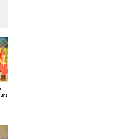
n
ours