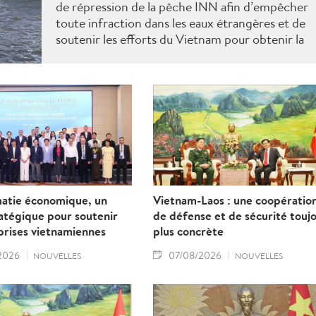
de répression de la pêche INN afin d’empêcher
toute infraction dans les eaux étrangères et de
soutenir les efforts du Vietnam pour obtenir la
levée du "carton jaune" de la Commission
européenne.
matie économique, un
Vietnam-Laos : une coopératio
ratégique pour soutenir
de défense et de sécurité touj
prises vietnamiennes
plus concrète
2026
07/08/2026
NOUVELLES
NOUVELLES