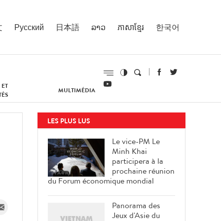
文
Русский
日本語
ລາວ
ភាសាខ្មែរ
한국어
 ET
MULTIMÉDIA
TÉS
LES PLUS LUS
Le vice-PM Le
Minh Khai
participera à la
prochaine réunion
du Forum économique mondial
Panorama des
Jeux d'Asie du