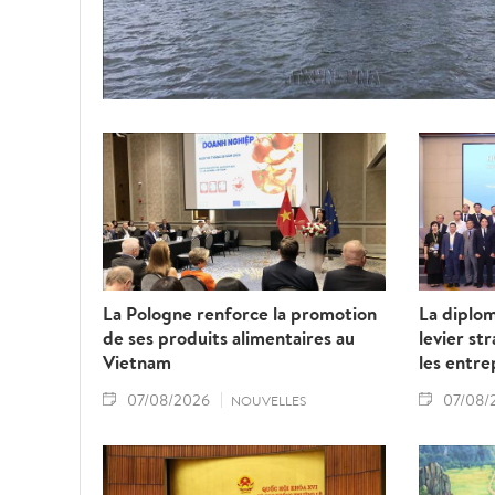
La Pologne renforce la promotion
La diplo
de ses produits alimentaires au
levier st
Vietnam
les entre
07/08/2026
07/08/
NOUVELLES