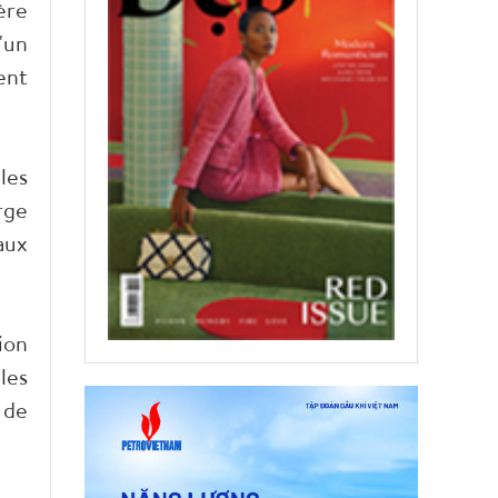
ère
'un
ent
les
rge
aux
ion
les
 de