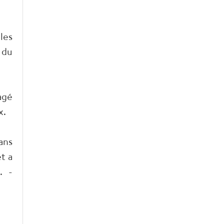
les
 du
agé
x.
ans
t a
. -