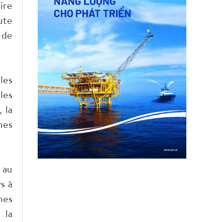
ire
ute
 de
les
les
 la
mes
 au
s à
mes
 la