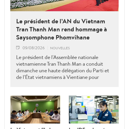
Le président de l’AN du Vietnam
Tran Thanh Man rend hommage à
Saysomphone Phomvihane
09/08/2026
NOUVELLES
Le président de l’Assemblée nationale
vietnamienne Tran Thanh Man a conduit
dimanche une haute délégation du Parti et
de l’État vietnamiens à Vientiane pour
rendre hommage au défunt président de
l’Assemblée nationale lao Saysomphone
Phomvihane, soulignant ses contributions
au renforcement des relations d’amitié et
de solidarité entre les deux pays.