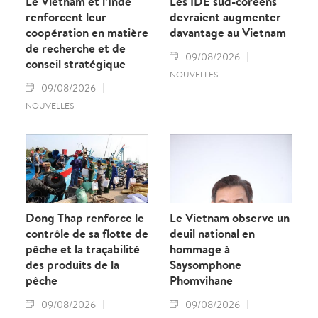
Le Vietnam et l’Inde
Les IDE sud-coréens
renforcent leur
devraient augmenter
coopération en matière
davantage au Vietnam
de recherche et de
09/08/2026
conseil stratégique
NOUVELLES
09/08/2026
NOUVELLES
Dong Thap renforce le
Le Vietnam observe un
contrôle de sa flotte de
deuil national en
pêche et la traçabilité
hommage à
des produits de la
Saysomphone
pêche
Phomvihane
09/08/2026
09/08/2026