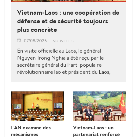
Vietnam-Laos : une coopération de
défense et de sécurité toujours
plus concrète
07/08/2026
NOUVELLES
En visite officielle au Laos, le général
Nguyen Trong Nghia a été reçu par le
secrétaire général du Parti populaire
révolutionnaire lao et président du Laos,
Thongloun Sisoulith, ainsi que par le Premier
ministre Sonexay Siphandone. Les deux
parties ont réaffirmé leur volonté de
renforcer une coopération politico-militaire
étroite et efficace.
L'AN examine des
Vietnam-Laos : un
mécanismes
partenariat renforcé