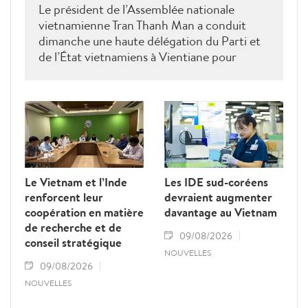
Le président de l’Assemblée nationale
vietnamienne Tran Thanh Man a conduit
dimanche une haute délégation du Parti et
de l’État vietnamiens à Vientiane pour
rendre hommage au défunt président de
l’Assemblée nationale lao Saysomphone
Phomvihane, soulignant ses contributions
au renforcement des relations d’amitié et
de solidarité entre les deux pays.
Le Vietnam et l’Inde
Les IDE sud-coréens
renforcent leur
devraient augmenter
coopération en matière
davantage au Vietnam
de recherche et de
09/08/2026
conseil stratégique
NOUVELLES
09/08/2026
NOUVELLES