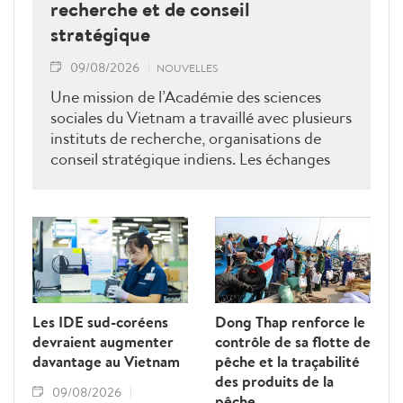
recherche et de conseil
stratégique
09/08/2026
NOUVELLES
Une mission de l’Académie des sciences
sociales du Vietnam a travaillé avec plusieurs
instituts de recherche, organisations de
conseil stratégique indiens. Les échanges
ont porté sur le renforcement de la
coopération en matière de recherche, de
formation, de conseil stratégique et de mise
en réseau académique, contribuant ainsi à
approfondir le partenariat stratégique
global renforcé entre le Vietnam et l’Inde.
Les IDE sud-coréens
Dong Thap renforce le
devraient augmenter
contrôle de sa flotte de
davantage au Vietnam
pêche et la traçabilité
des produits de la
09/08/2026
pêche