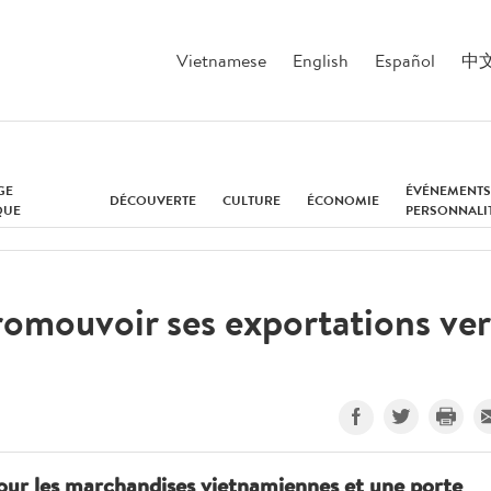
Vietnamese
English
Español
中
GE
ÉVÉNEMENTS
DÉCOUVERTE
CULTURE
ÉCONOMIE
QUE
PERSONNALI
omouvoir ses exportations ver
our les marchandises vietnamiennes et une porte