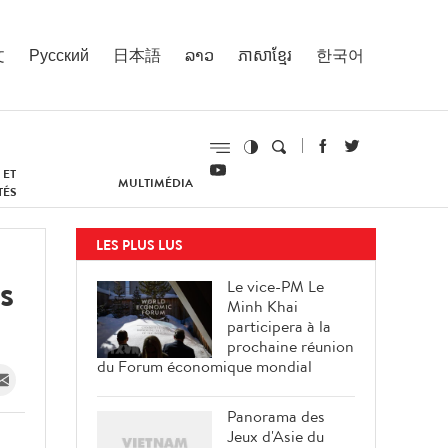
文
Русский
日本語
ລາວ
ភាសាខ្មែរ
한국어
 ET
MULTIMÉDIA
TÉS
LES PLUS LUS
s
Le vice-PM Le
Minh Khai
participera à la
prochaine réunion
du Forum économique mondial
Panorama des
Jeux d'Asie du