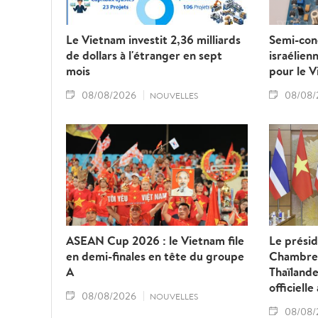
Le Vietnam investit 2,36 milliards
Semi-cond
de dollars à l'étranger en sept
israélien
mois
pour le 
08/08/2026
08/08/
NOUVELLES
ASEAN Cup 2026 : le Vietnam file
Le présid
en demi-finales en tête du groupe
Chambre 
A
Thaïlande
officiell
08/08/2026
NOUVELLES
08/08/