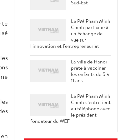
Sud-Est
Le PM Pham Minh
rte
Chinh participe à
isé
un échange de
vue sur
l'innovation et l'entrepreneuriat
les
La ville de Hanoi
ons
prête à vacciner
les enfants de 5 à
ème
11 ans
Le PM Pham Minh
les
Chinh s’entretient
au téléphone avec
des
le président
fondateur du WEF
 en