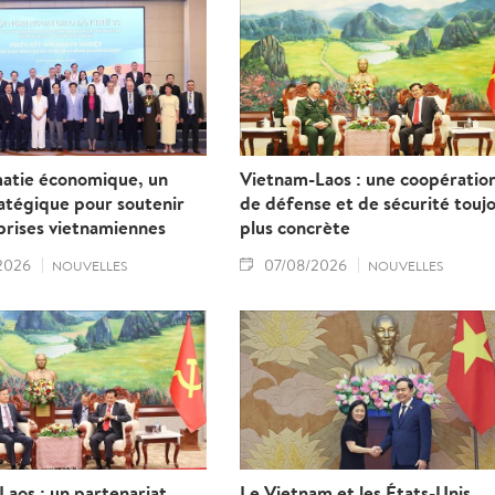
matie économique, un
Vietnam-Laos : une coopératio
ratégique pour soutenir
de défense et de sécurité touj
prises vietnamiennes
plus concrète
2026
07/08/2026
NOUVELLES
NOUVELLES
aos : un partenariat
Le Vietnam et les États-Unis