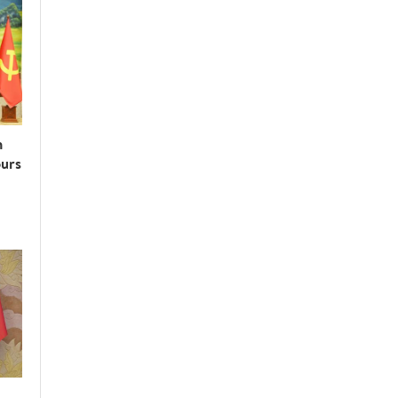
n
ours