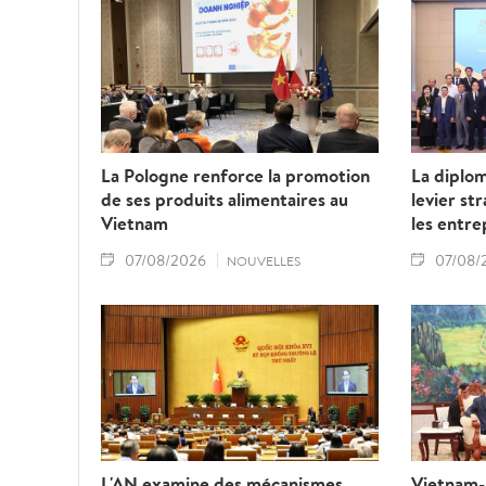
La Pologne renforce la promotion
La diplo
de ses produits alimentaires au
levier st
Vietnam
les entre
07/08/2026
07/08/
NOUVELLES
L'AN examine des mécanismes
Vietnam-L