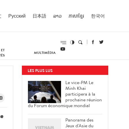
文
Русский
日本語
ລາວ
ភាសាខ្មែរ
한국어
 ET
MULTIMÉDIA
TÉS
LES PLUS LUS
Le vice-PM Le
Minh Khai
participera à la
prochaine réunion
du Forum économique mondial
ce
Panorama des
Jeux d'Asie du