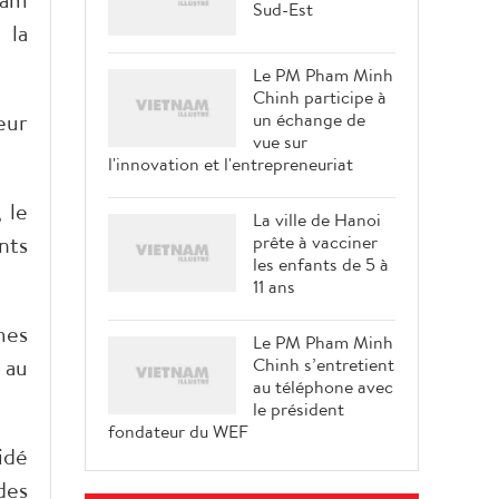
Sud-Est
 la
Le PM Pham Minh
Chinh participe à
eur
un échange de
vue sur
l'innovation et l'entrepreneuriat
 le
La ville de Hanoi
nts
prête à vacciner
les enfants de 5 à
11 ans
mes
Le PM Pham Minh
 au
Chinh s’entretient
au téléphone avec
le président
fondateur du WEF
idé
des