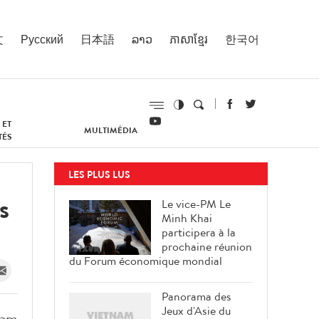
文
Русский
日本語
ລາວ
ភាសាខ្មែរ
한국어
 ET
MULTIMÉDIA
TÉS
LES PLUS LUS
s
Le vice-PM Le
Minh Khai
participera à la
prochaine réunion
du Forum économique mondial
Panorama des
Jeux d'Asie du
ham