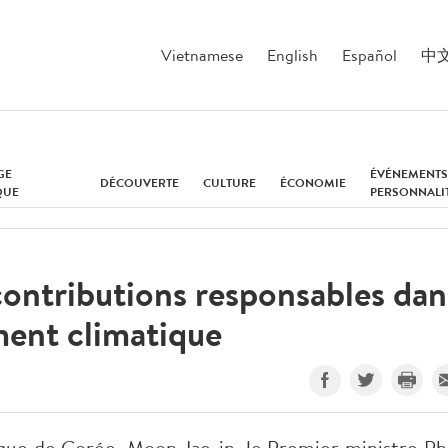
Vietnamese
English
Español
中
GE
ÉVÉNEMENTS
DÉCOUVERTE
CULTURE
ÉCONOMIE
QUE
PERSONNALI
contributions responsables dan
ment climatique
lique de Corée, Moon Jae-in, le Premier ministre P