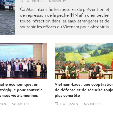
07/08/2026
NOUVELLES
Ca Mau intensifie les mesures de prévention et
de répression de la pêche INN afin d’empêcher
toute infraction dans les eaux étrangères et de
soutenir les efforts du Vietnam pour obtenir la
levée du "carton jaune" de la Commission
européenne.
matie économique, un
Vietnam-Laos : une coopératio
ratégique pour soutenir
de défense et de sécurité touj
prises vietnamiennes
plus concrète
2026
07/08/2026
NOUVELLES
NOUVELLES