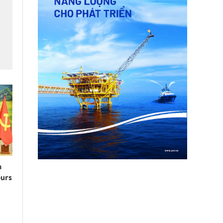
n
ours