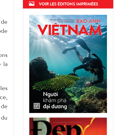
VOIR LES ÉDITONS IMPRIMÉES
 de
ode
ons
 la
les
ce,
 de
 du