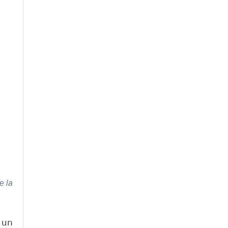
e la
 un