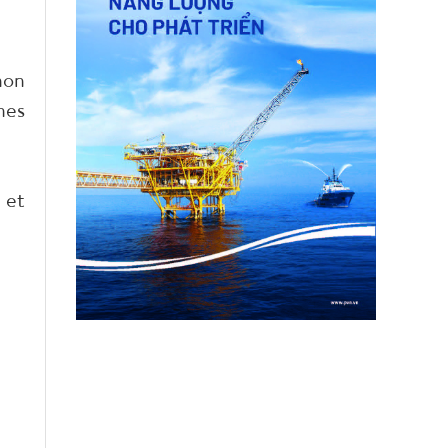
non
nes
 et