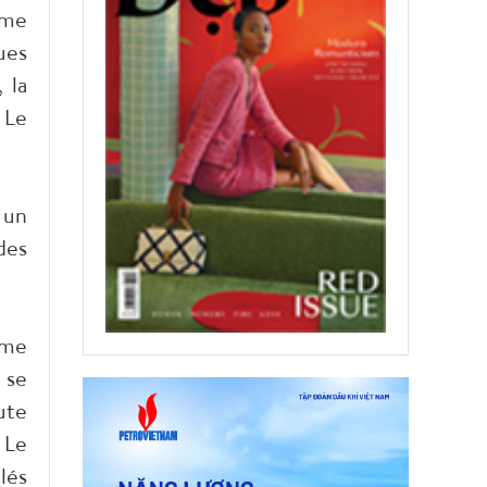
ème
ues
 la
 Le
 un
des
ème
 se
ute
 Le
lés