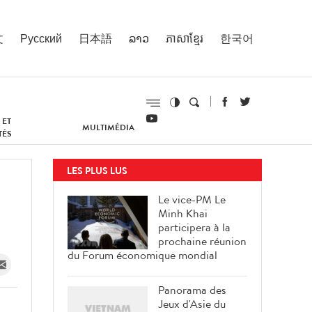
文
Русский
日本語
ລາວ
ភាសាខ្មែរ
한국어
 ET
MULTIMÉDIA
TÉS
LES PLUS LUS
Le vice-PM Le
Minh Khai
participera à la
prochaine réunion
du Forum économique mondial
Panorama des
Jeux d'Asie du