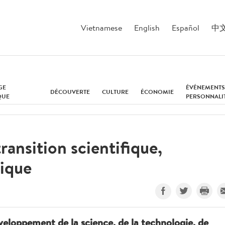
Vietnamese
English
Español
中
GE
ÉVÉNEMENTS
DÉCOUVERTE
CULTURE
ÉCONOMIE
QUE
PERSONNALI
ransition scientifique,
ique
veloppement de la science, de la technologie, de