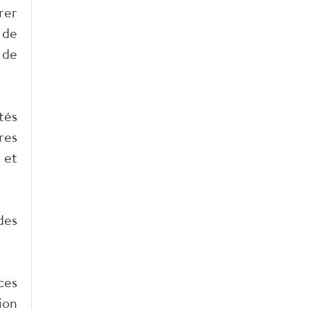
rer
 de
 de
tés
res
 et
des
ces
ion