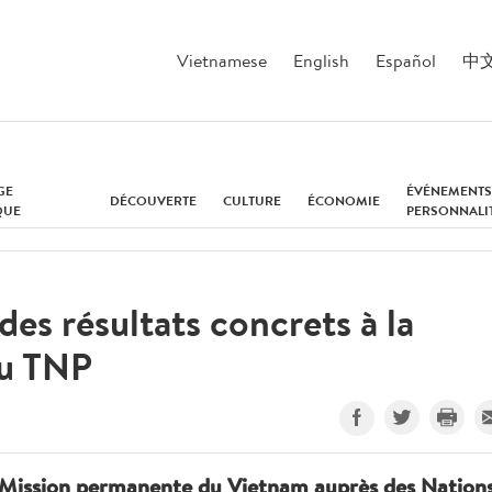
Vietnamese
English
Español
中
GE
ÉVÉNEMENTS
DÉCOUVERTE
CULTURE
ÉCONOMIE
QUE
PERSONNALI
es résultats concrets à la
u TNP
 Mission permanente du Vietnam auprès des Nation