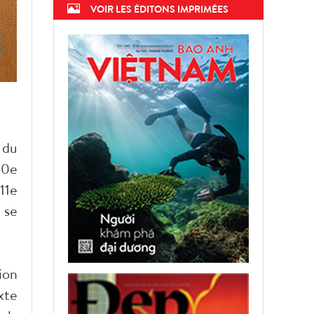
VOIR LES ÉDITONS IMPRIMÉES
 du
80e
11e
 se
ion
xte