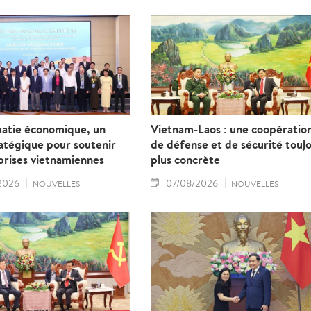
européenne.
matie économique, un
Vietnam-Laos : une coopératio
ratégique pour soutenir
de défense et de sécurité touj
prises vietnamiennes
plus concrète
2026
07/08/2026
NOUVELLES
NOUVELLES