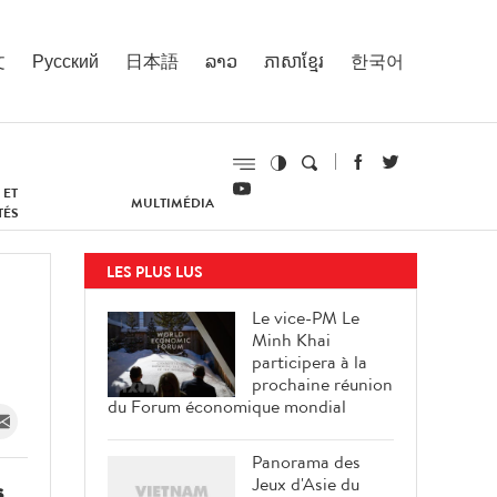
文
Русский
日本語
ລາວ
ភាសាខ្មែរ
한국어
 ET
MULTIMÉDIA
TÉS
LES PLUS LUS
Le vice-PM Le
Minh Khai
participera à la
prochaine réunion
du Forum économique mondial
Panorama des
Jeux d'Asie du
s