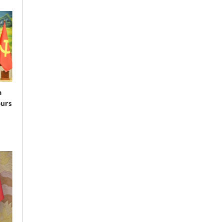
n
ours