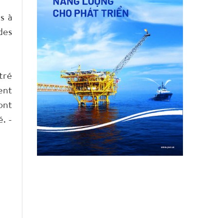
s à
des
tré
ent
ont
. -