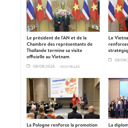
Le président de l'AN et de la
Le Vietna
Chambre des représentants de
renforcer
Thaïlande termine sa visite
stratégiq
officielle au Vietnam
08/08/
08/08/2026
NOUVELLES
La Pologne renforce la promotion
La diplo