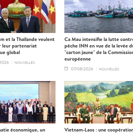
m et la Thaïlande veulent
Ca Mau intensifie la lutte contr
 leur partenariat
pêche INN en vue de la levée d
ue global
"carton jaune" de la Commissio
européenne
2026
NOUVELLES
07/08/2026
NOUVELLES
matie économique, un
Vietnam-Laos : une coopératio