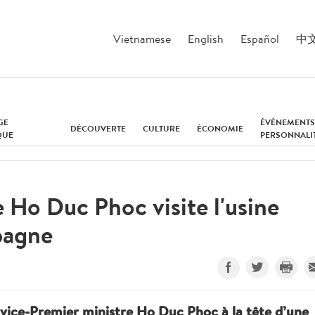
Vietnamese
English
Español
中
GE
ÉVÉNEMENTS
DÉCOUVERTE
CULTURE
ÉCONOMIE
QUE
PERSONNALI
 Ho Duc Phoc visite l'usine
spagne
e vice-Premier ministre Ho Duc Phoc à la tête d’une