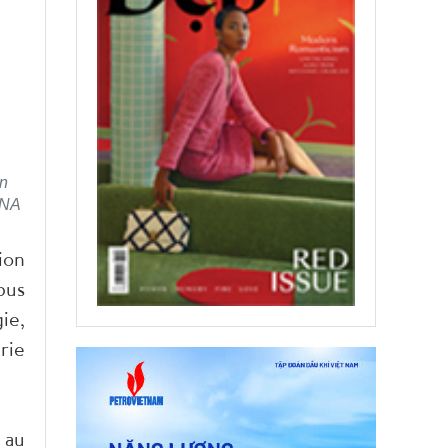
on
 VNA
ion
bus
ie,
rie
 au