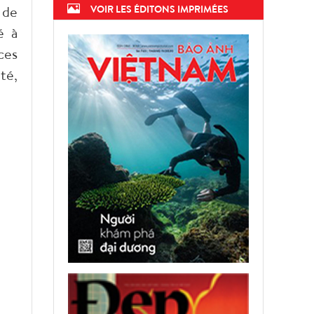
 de
VOIR LES ÉDITONS IMPRIMÉES
é à
ces
té,