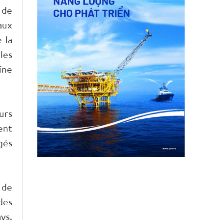
 de
aux
 la
les
îne
urs
ent
gés
 de
des
ys.