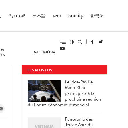
文
Русский
日本語
ລາວ
ភាសាខ្មែរ
한국어
 ET
MULTIMÉDIA
TÉS
LES PLUS LUS
Le vice-PM Le
Minh Khai
participera à la
prochaine réunion
du Forum économique mondial
Panorama des
Jeux d'Asie du