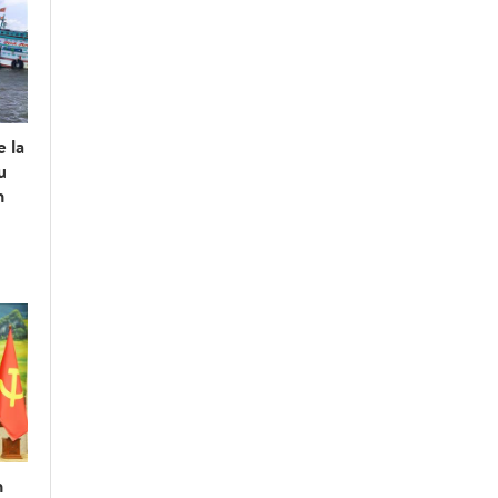
e la
u
n
n