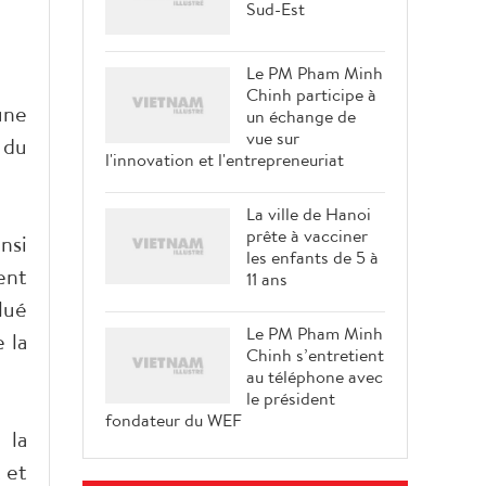
Sud-Est
Le PM Pham Minh
Chinh participe à
une
un échange de
vue sur
 du
l'innovation et l'entrepreneuriat
La ville de Hanoi
prête à vacciner
nsi
les enfants de 5 à
ent
11 ans
lué
Le PM Pham Minh
 la
Chinh s’entretient
au téléphone avec
le président
fondateur du WEF
 la
 et