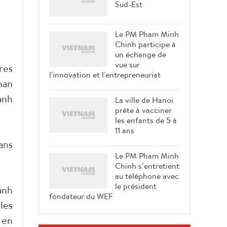
Sud-Est
Le PM Pham Minh
Chinh participe à
un échange de
vue sur
res
l'innovation et l'entrepreneuriat
nan
anh
La ville de Hanoi
prête à vacciner
les enfants de 5 à
11 ans
ans
Le PM Pham Minh
Chinh s’entretient
au téléphone avec
le président
anh
fondateur du WEF
les
 en