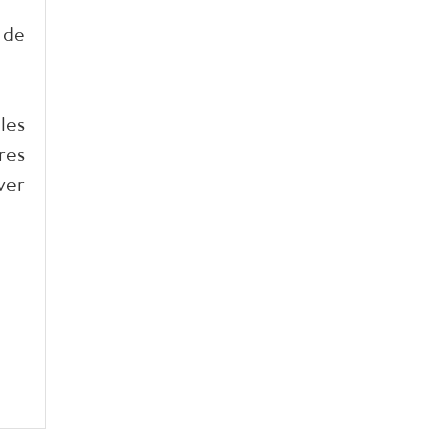
 de
les
res
ver