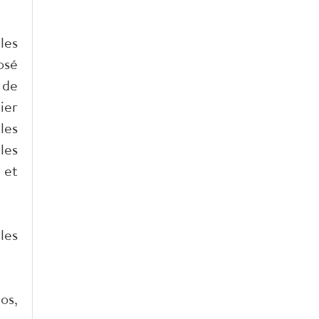
les
osé
 de
ier
les
les
 et
les
os,