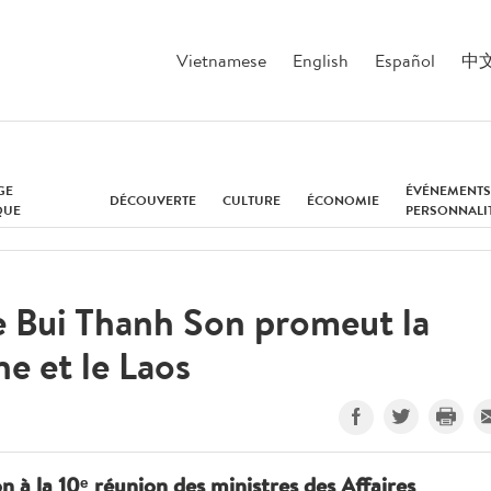
Vietnamese
English
Español
中
GE
ÉVÉNEMENTS
DÉCOUVERTE
CULTURE
ÉCONOMIE
QUE
PERSONNALI
e Bui Thanh Son promeut la
e et le Laos
on à la 10ᵉ réunion des ministres des Affaires