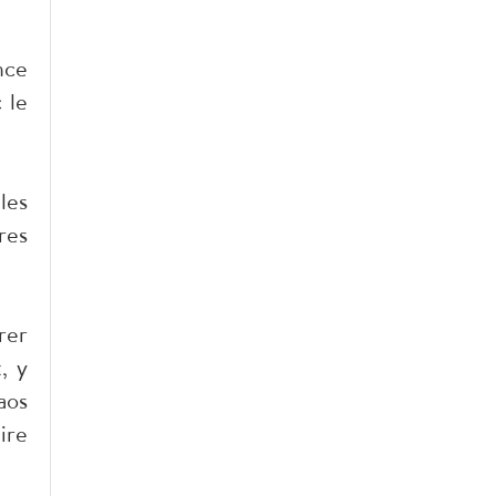
nce
 le
les
res
rer
, y
aos
ire