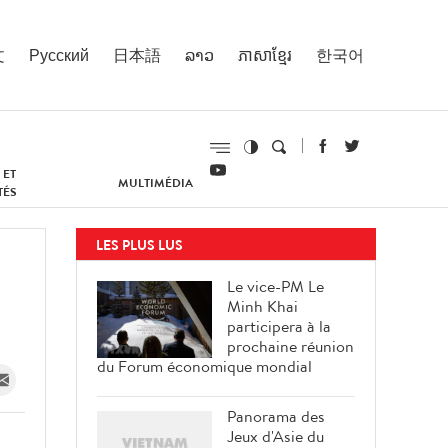
文
Русский
日本語
ລາວ
ភាសាខ្មែរ
한국어
 ET
MULTIMÉDIA
TÉS
LES PLUS LUS
Le vice-PM Le
Minh Khai
participera à la
prochaine réunion
du Forum économique mondial
Panorama des
Jeux d'Asie du