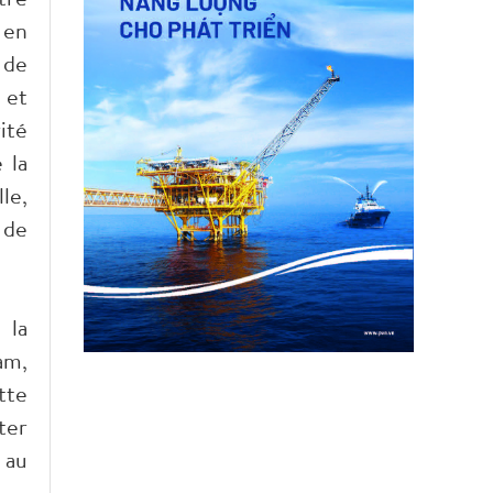
 en
 de
 et
ité
 la
le,
 de
 la
am,
tte
ter
 au