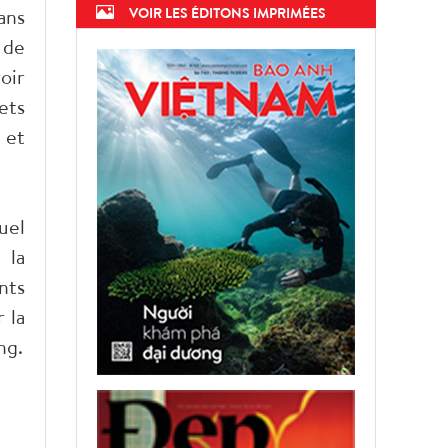
ans
VOIR LES ÉDITONS IMPRIMÉES
 de
oir
ets
 et
uel
 la
nts
 la
ng.