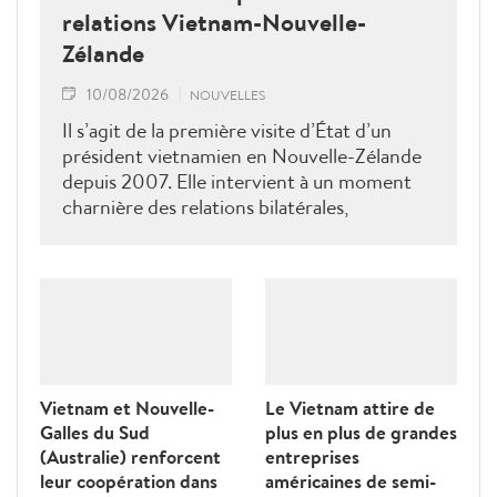
relations Vietnam-Nouvelle-
Zélande
10/08/2026
NOUVELLES
Il s’agit de la première visite d’État d’un
président vietnamien en Nouvelle-Zélande
depuis 2007. Elle intervient à un moment
charnière des relations bilatérales,
développées depuis plus de 50 ans dans les
domaines du commerce, de l’éducation, de
la coopération au développement, de la
sécurité et des échanges entre les peuples, a
déclaré le ministre néo-zélandais des
Affaires étrangères, Winston Peters.
Vietnam et Nouvelle-
Le Vietnam attire de
Galles du Sud
plus en plus de grandes
(Australie) renforcent
entreprises
leur coopération dans
américaines de semi-