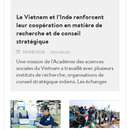
Le Vietnam et l’Inde renforcent
leur coopération en matière de
recherche et de conseil
stratégique
09/08/2026
NOUVELLES
Une mission de l’Académie des sciences
sociales du Vietnam a travaillé avec plusieurs
instituts de recherche, organisations de
conseil stratégique indiens. Les échanges
ont porté sur le renforcement de la
coopération en matière de recherche, de
formation, de conseil stratégique et de mise
en réseau académique, contribuant ainsi à
approfondir le partenariat stratégique
global renforcé entre le Vietnam et l’Inde.