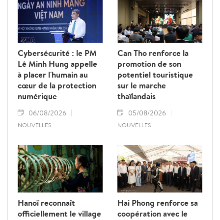
accélérer les réformes institutionnelles,
renforcer la compétitivité des entreprises,
diversifier les marchés et lever les obstacles
liés à la logistique, à la traçabilité et aux
Cybersécurité : le PM
Can Tho renforce la
barrières techniques.
Lê Minh Hung appelle
promotion de son
à placer l'humain au
potentiel touristique
cœur de la protection
sur le marche
numérique
thaïlandais
06/08/2026
05/08/2026
NOUVELLES
NOUVELLES
Hanoï reconnaît
Hai Phong renforce sa
officiellement le village
coopération avec le