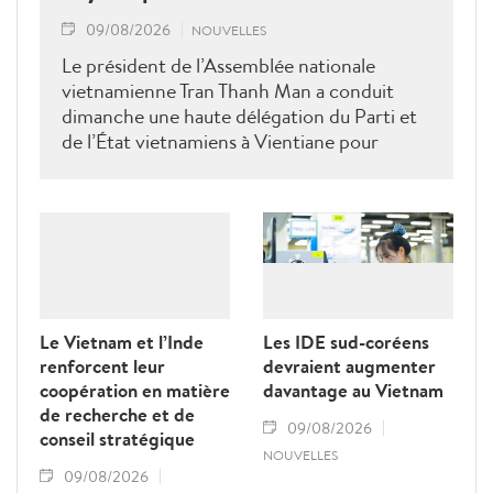
09/08/2026
NOUVELLES
Le président de l’Assemblée nationale
vietnamienne Tran Thanh Man a conduit
dimanche une haute délégation du Parti et
de l’État vietnamiens à Vientiane pour
rendre hommage au défunt président de
l’Assemblée nationale lao Saysomphone
Phomvihane, soulignant ses contributions
au renforcement des relations d’amitié et
de solidarité entre les deux pays.
Le Vietnam et l’Inde
Les IDE sud-coréens
renforcent leur
devraient augmenter
coopération en matière
davantage au Vietnam
de recherche et de
09/08/2026
conseil stratégique
NOUVELLES
09/08/2026