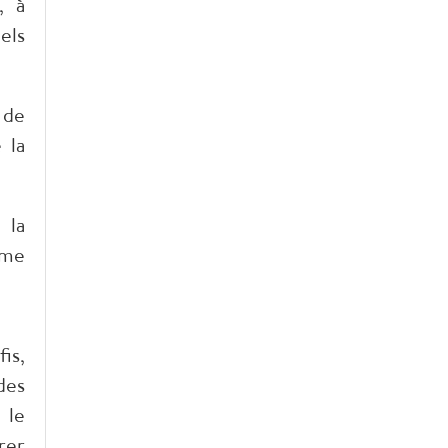
, à
els
 de
 la
 la
ome
is,
des
 le
rer