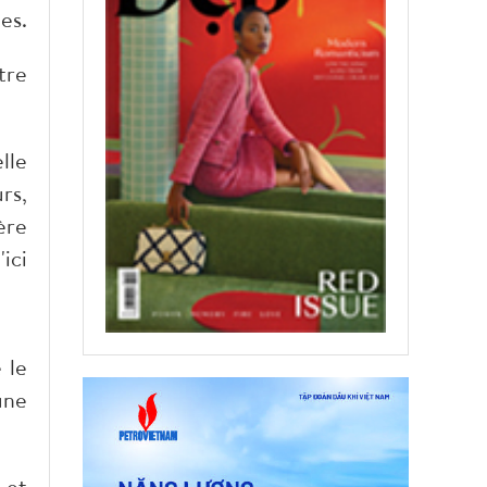
es.
tre
lle
rs,
ère
ici
 le
une
 et