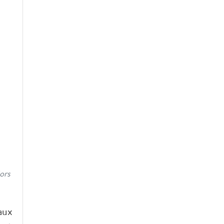
ors
aux