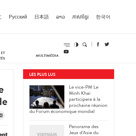
文
Русский
日本語
ລາວ
ភាសាខ្មែរ
한국어
 ET
MULTIMÉDIA
TÉS
LES PLUS LUS
e
Le vice-PM Le
Minh Khai
le
participera à la
prochaine réunion
du Forum économique mondial
Panorama des
Jeux d'Asie du
ent