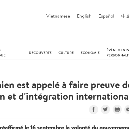
Vietnamese
English
Español
中
GE
ÉVÉNEMENTS
DÉCOUVERTE
CULTURE
ÉCONOMIE
QUE
PERSONNALI
ien est appelé à faire preuve d
n et d'intégration internationa
réaffirmé le 16 septembre la volonté du gouvernem