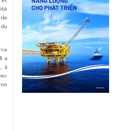
ité
 de
 du
rce
l a
, à
vec
mme