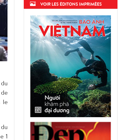
VOIR LES ÉDITONS IMPRIMÉES
 du
 de
 le
 du
e 1