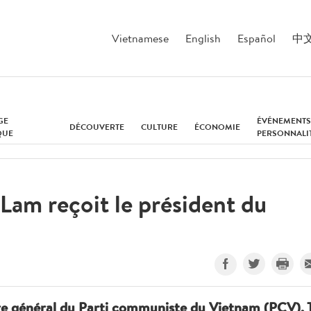
Vietnamese
English
Español
中
GE
ÉVÉNEMENTS
DÉCOUVERTE
CULTURE
ÉCONOMIE
QUE
PERSONNALI
 Lam reçoit le président du
ire général du Parti communiste du Vietnam (PCV), 