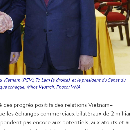
 Vietnam (PCV), To Lam (à droite), et le président du Sénat du
ique tchèque, Milos Vystrcil. Photo: VNA
té des progrès positifs des relations Vietnam–
e les échanges commerciaux bilatéraux de 2 millia
spondent pas encore aux potentiels, aux atouts et a