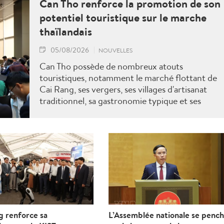
Can Tho renforce la promotion de son
potentiel touristique sur le marche
thaïlandais
05/08/2026
NOUVELLES
Can Tho possède de nombreux atouts
touristiques, notamment le marché flottant de
Cai Rang, ses vergers, ses villages d'artisanat
traditionnel, sa gastronomie typique et ses
festivals culturels. Can Tho s'attache à
développer une offre touristique de haute
qualité, durable et intelligente, axée sur le
tourisme écologique, le tourisme de villégiature,
le tourisme culturel et spirituel, ainsi que le
tourisme MICE.
g renforce sa
L’Assemblée nationale se penc