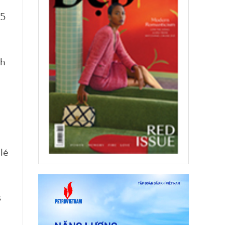
 5
nh
lé
s