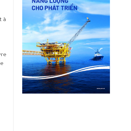
t à
vre
ue