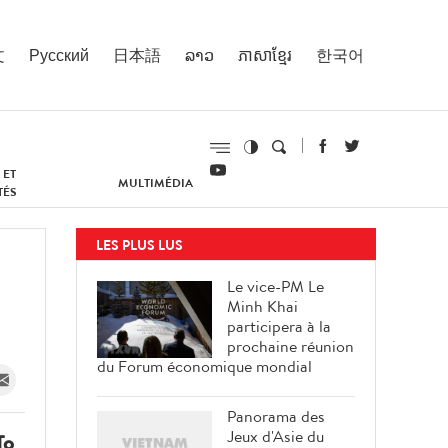
文
Русский
日本語
ລາວ
ភាសាខ្មែរ
한국어
 ET
MULTIMÉDIA
TÉS
LES PLUS LUS
Le vice-PM Le
Minh Khai
participera à la
prochaine réunion
du Forum économique mondial
Panorama des
Jeux d'Asie du
To