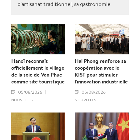
d'artisanat traditionnel, sa gastronomie
typique et ses festivals culturels. Can Tho
s'attache à développer une offre touristique
de haute qualité, durable et intelligente,
axée sur le tourisme écologique, le tourisme
de villégiature, le tourisme culturel et
spirituel, ainsi que le tourisme MICE.
Hanoï reconnaît
Hai Phong renforce sa
officiellement le village
coopération avec le
de la soie de Van Phuc
KIST pour stimuler
comme site touristique
l'innovation industrielle
05/08/2026
05/08/2026
NOUVELLES
NOUVELLES