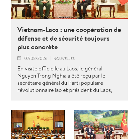
Vietnam-Laos : une coopération de
défense et de sécurité toujours
plus concrète
07/08/2026
NOUVELLES
En visite officielle au Laos, le général
Nguyen Trong Nghia a été reçu par le
secrétaire général du Parti populaire
révolutionnaire lao et président du Laos,
Thongloun Sisoulith, ainsi que par le Premier
ministre Sonexay Siphandone. Les deux
parties ont réaffirmé leur volonté de
renforcer une coopération politico-militaire
étroite et efficace.