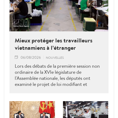
Mieux protéger les travailleurs
vietnamiens à l’étranger
06/08/2026
NOUVELLES
Lors des débats de la première session non
ordinaire de la XVIe législature de
l’Assemblée nationale, les députés ont
examiné le projet de loi modifiant et
complétant la Loi sur les travailleurs
vietnamiens employés à l’étranger sous
contrat. Ils ont proposé plusieurs mesures
visant à renforcer la gestion de l’État, à
lutter contre les fraudes et à mieux