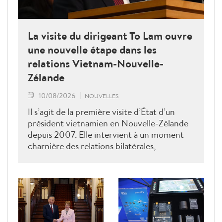
La visite du dirigeant To Lam ouvre
une nouvelle étape dans les
relations Vietnam-Nouvelle-
Zélande
10/08/2026
NOUVELLES
Il s’agit de la première visite d’État d’un
président vietnamien en Nouvelle-Zélande
depuis 2007. Elle intervient à un moment
charnière des relations bilatérales,
développées depuis plus de 50 ans dans les
domaines du commerce, de l’éducation, de
la coopération au développement, de la
sécurité et des échanges entre les peuples, a
déclaré le ministre néo-zélandais des
Affaires étrangères, Winston Peters.