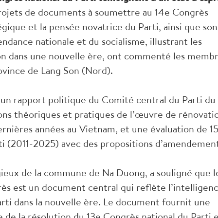
rojets de documents à soumettre au 14e Congrès
tégique et la pensée novatrice du Parti, ainsi que son
ance nationale et du socialisme, illustrant les
ion dans une nouvelle ère, ont commenté les membr
rovince de Lang Son (Nord).
n rapport politique du Comité central du Parti du
ions théoriques et pratiques de l’œuvre de rénovati
dernières années au Vietnam, et une évaluation de 1
rti (2011-2025) avec des propositions d’amendement
gieux de la commune de Na Duong, a souligné que l
ès est un document central qui reflète l’intelligen
 Parti dans la nouvelle ère. Le document fournit une
de la résolution du 13e Congrès national du Parti 