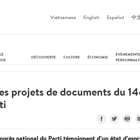
Vietnamese
English
Español
中
GE
ÉVÉNEMENTS
DÉCOUVERTE
CULTURE
ÉCONOMIE
QUE
PERSONNALI
 les projets de documents du 14
ti
grès national du Parti témoignent d’un état d’espr