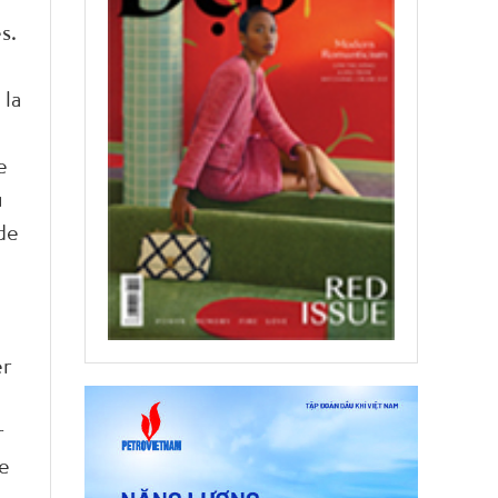
s.
 la
e
u
de
er
r
de