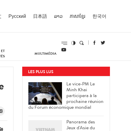
文
Русский
日本語
ລາວ
ភាសាខ្មែរ
한국어
 ET
MULTIMÉDIA
TÉS
LES PLUS LUS
e
Le vice-PM Le
Minh Khai
participera à la
prochaine réunion
du Forum économique mondial
Panorama des
Jeux d'Asie du
it