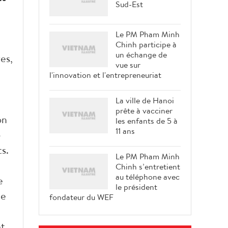
Sud-Est
Le PM Pham Minh
Chinh participe à
un échange de
es,
vue sur
l'innovation et l'entrepreneuriat
La ville de Hanoi
prête à vacciner
on
les enfants de 5 à
11 ans
5
s.
Le PM Pham Minh
Chinh s’entretient
au téléphone avec
e
le président
ce
fondateur du WEF
et