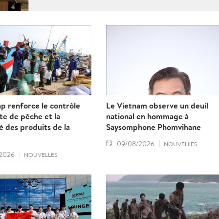
renforcement de la coopération en matière de
recherche, de formation, de conseil stratégique
et de mise en réseau académique, contribuant
ainsi à approfondir le partenariat stratégique
global renforcé entre le Vietnam et l’Inde.
p renforce le contrôle
Le Vietnam observe un deuil
tte de pêche et la
national en hommage à
té des produits de la
Saysomphone Phomvihane
09/08/2026
NOUVELLES
2026
NOUVELLES