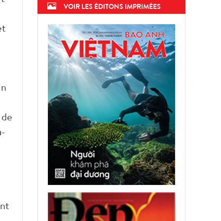
VOIR LES ÉDITONS IMPRIMÉES
et
un
 de
a-
ant