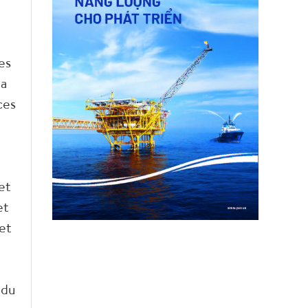
es
 a
ces
et
et
 et
 du