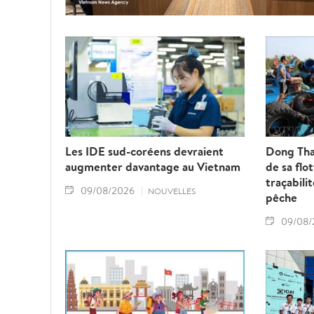
Les IDE sud-coréens devraient
Dong Tha
augmenter davantage au Vietnam
de sa flo
traçabili
09/08/2026
NOUVELLES
pêche
09/08/