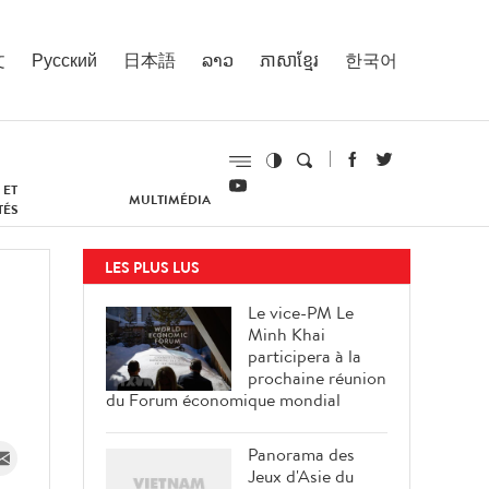
文
Русский
日本語
ລາວ
ភាសាខ្មែរ
한국어
 ET
MULTIMÉDIA
TÉS
LES PLUS LUS
Le vice-PM Le
Minh Khai
participera à la
prochaine réunion
du Forum économique mondial
Panorama des
Jeux d'Asie du