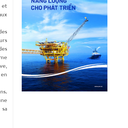
 et
aux
des
urs
des
mme
ve,
 en
ns.
une
 sa