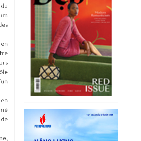
 du
rum
des
 en
fre
urs
ôle
'un
 en
imé
 de
me,