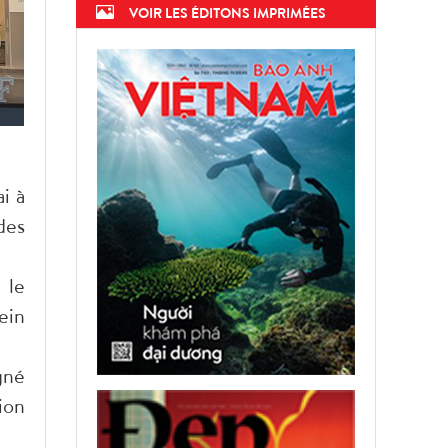
VOIR LES ÉDITONS IMPRIMÉES
i à
des
 le
ein
gné
ion