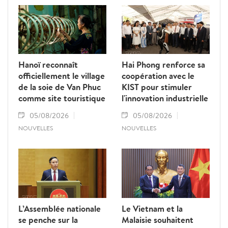
de haute qualité, durable et intelligente,
axée sur le tourisme écologique, le tourisme
de villégiature, le tourisme culturel et
spirituel, ainsi que le tourisme MICE.
Hanoï reconnaît
Hai Phong renforce sa
officiellement le village
coopération avec le
de la soie de Van Phuc
KIST pour stimuler
comme site touristique
l'innovation industrielle
05/08/2026
05/08/2026
NOUVELLES
NOUVELLES
L’Assemblée nationale
Le Vietnam et la
se penche sur la
Malaisie souhaitent