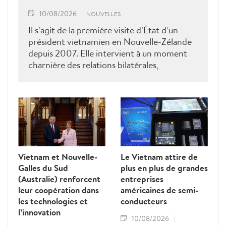
10/08/2026
NOUVELLES
Il s’agit de la première visite d’État d’un
président vietnamien en Nouvelle-Zélande
depuis 2007. Elle intervient à un moment
charnière des relations bilatérales,
développées depuis plus de 50 ans dans les
domaines du commerce, de l’éducation, de
la coopération au développement, de la
sécurité et des échanges entre les peuples, a
déclaré le ministre néo-zélandais des
Affaires étrangères, Winston Peters.
Vietnam et Nouvelle-
Le Vietnam attire de
Galles du Sud
plus en plus de grandes
(Australie) renforcent
entreprises
leur coopération dans
américaines de semi-
les technologies et
conducteurs
l’innovation
10/08/2026