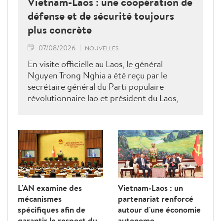
Vietnam-Laos : une coopération de
défense et de sécurité toujours
plus concrète
07/08/2026
NOUVELLES
En visite officielle au Laos, le général
Nguyen Trong Nghia a été reçu par le
secrétaire général du Parti populaire
révolutionnaire lao et président du Laos,
Thongloun Sisoulith, ainsi que par le Premier
ministre Sonexay Siphandone. Les deux
parties ont réaffirmé leur volonté de
renforcer une coopération politico-militaire
étroite et efficace.
L'AN examine des
Vietnam-Laos : un
mécanismes
partenariat renforcé
spécifiques afin de
autour d'une économie
garantir le respect du
autonome