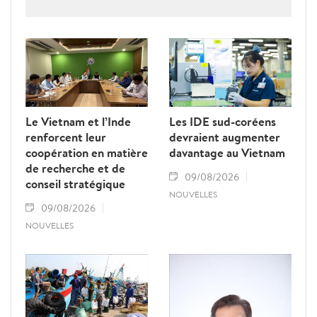
rendre hommage au défunt président de
l’Assemblée nationale lao Saysomphone
Phomvihane, soulignant ses contributions
au renforcement des relations d’amitié et
de solidarité entre les deux pays.
Le Vietnam et l’Inde
Les IDE sud-coréens
renforcent leur
devraient augmenter
coopération en matière
davantage au Vietnam
de recherche et de
09/08/2026
conseil stratégique
NOUVELLES
09/08/2026
NOUVELLES