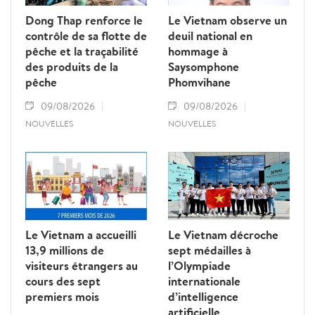
Dong Thap renforce le
Le Vietnam observe un
contrôle de sa flotte de
deuil national en
pêche et la traçabilité
hommage à
des produits de la
Saysomphone
pêche
Phomvihane
09/08/2026
09/08/2026
NOUVELLES
NOUVELLES
Le Vietnam a accueilli
Le Vietnam décroche
13,9 millions de
sept médailles à
visiteurs étrangers au
l’Olympiade
cours des sept
internationale
premiers mois
d’intelligence
artificielle