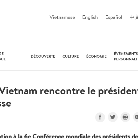
Vietnamese
English
Español
中
GE
ÉVÉNEMENTS
DÉCOUVERTE
CULTURE
ÉCONOMIE
QUE
PERSONNALI
 Vietnam rencontre le présiden
sse
ipation à la 6e Conférence mondiale des présidents de