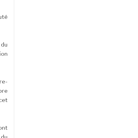
uté
 du
ion
re-
bre
cet
ont
 du