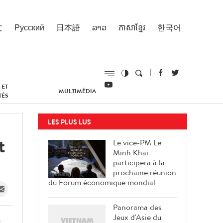
文
Русский
日本語
ລາວ
ភាសាខ្មែរ
한국어
 ET
MULTIMÉDIA
TÉS
LES PLUS LUS
t
Le vice-PM Le
Minh Khai
participera à la
prochaine réunion
du Forum économique mondial
Panorama des
Jeux d'Asie du