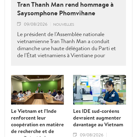
Tran Thanh Man rend hommage à
Saysomphone Phomvihane
09/08/2026
NOUVELLES
Le président de l’Assemblée nationale
vietnamienne Tran Thanh Man a conduit
dimanche une haute délégation du Parti et
de l’État vietnamiens à Vientiane pour
rendre hommage au défunt président de
l’Assemblée nationale lao Saysomphone
Phomvihane, soulignant ses contributions
au renforcement des relations d’amitié et
de solidarité entre les deux pays.
Le Vietnam et l’Inde
Les IDE sud-coréens
renforcent leur
devraient augmenter
coopération en matière
davantage au Vietnam
de recherche et de
09/08/2026