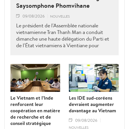
Saysomphone Phomvihane
09/08/2026
NOUVELLES
Le président de l’Assemblée nationale
vietnamienne Tran Thanh Man a conduit
dimanche une haute délégation du Parti et
de l’État vietnamiens à Vientiane pour
rendre hommage au défunt président de
l’Assemblée nationale lao Saysomphone
Phomvihane, soulignant ses contributions
au renforcement des relations d’amitié et
de solidarité entre les deux pays.
Le Vietnam et l’Inde
Les IDE sud-coréens
renforcent leur
devraient augmenter
coopération en matière
davantage au Vietnam
de recherche et de
09/08/2026
conseil stratégique
NOUVELLES