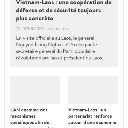
Vietnam-Laos : une coopération de
défense et de sécurité toujours
plus concrète
07/08/2026
NOUVELLES
En visite officielle au Laos, le général
Nguyen Trong Nghia a été reçu par le
secrétaire général du Parti populaire
révolutionnaire lao et président du Laos,
Thongloun Sisoulith, ainsi que par le Premier
ministre Sonexay Siphandone. Les deux
parties ont réaffirmé leur volonté de
renforcer une coopération politico-militaire
étroite et efficace.
L'AN examine des
Vietnam-Laos : un
mécanismes
partenariat renforcé
spécifiques afin de
autour d'une économie