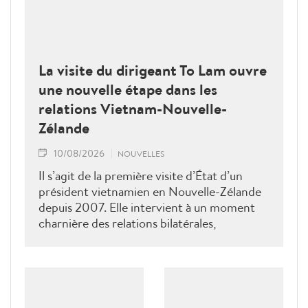
La visite du dirigeant To Lam ouvre
une nouvelle étape dans les
relations Vietnam-Nouvelle-
Zélande
10/08/2026
NOUVELLES
Il s’agit de la première visite d’État d’un
président vietnamien en Nouvelle-Zélande
depuis 2007. Elle intervient à un moment
charnière des relations bilatérales,
développées depuis plus de 50 ans dans les
domaines du commerce, de l’éducation, de
la coopération au développement, de la
sécurité et des échanges entre les peuples, a
déclaré le ministre néo-zélandais des