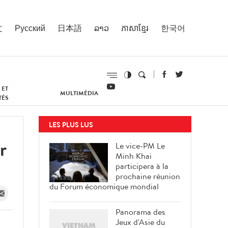
文
Русский
日本語
ລາວ
ភាសាខ្មែរ
한국어
 ET
MULTIMÉDIA
TÉS
LES PLUS LUS
r
Le vice-PM Le
Minh Khai
participera à la
prochaine réunion
du Forum économique mondial
Panorama des
Jeux d'Asie du