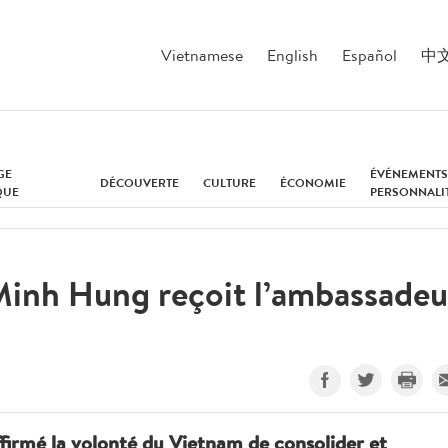
Vietnamese
English
Español
中
GE
ÉVÉNEMENTS
DÉCOUVERTE
CULTURE
ÉCONOMIE
QUE
PERSONNALI
Minh Hung reçoit l’ambassadeu
firmé la volonté du Vietnam de consolider et