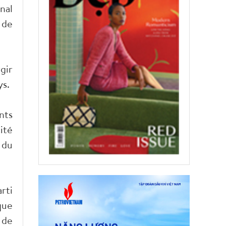
nal
 de
gir
ys.
nts
ité
 du
rti
que
 de