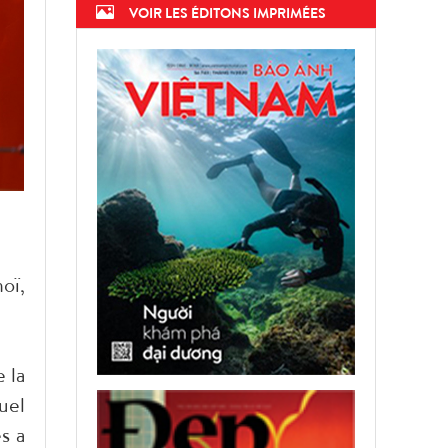
VOIR LES ÉDITONS IMPRIMÉES
oï,
 la
uel
s a