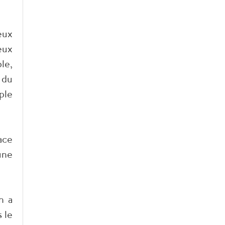
eux
eux
le,
 du
ple
ace
une
n a
 le