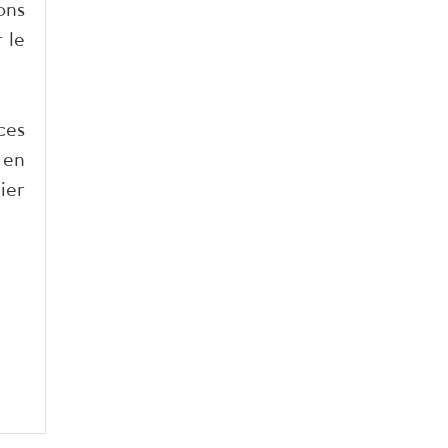
ons
 le
ces
 en
ier