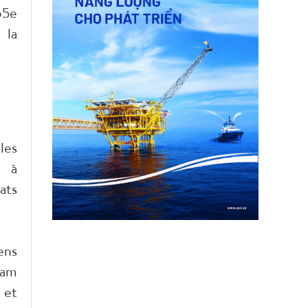
65e
 la
les
, à
ats
ens
nam
 et