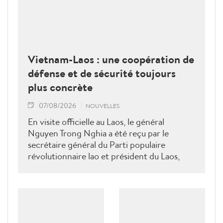
Vietnam-Laos : une coopération de
défense et de sécurité toujours
plus concrète
07/08/2026
NOUVELLES
En visite officielle au Laos, le général
Nguyen Trong Nghia a été reçu par le
secrétaire général du Parti populaire
révolutionnaire lao et président du Laos,
Thongloun Sisoulith, ainsi que par le Premier
ministre Sonexay Siphandone. Les deux
parties ont réaffirmé leur volonté de
renforcer une coopération politico-militaire
étroite et efficace.