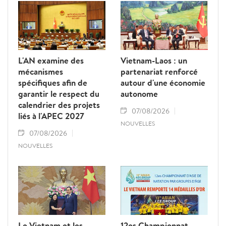
parties ont réaffirmé leur volonté de
renforcer une coopération politico-militaire
étroite et efficace.
L'AN examine des
Vietnam-Laos : un
mécanismes
partenariat renforcé
spécifiques afin de
autour d'une économie
garantir le respect du
autonome
calendrier des projets
07/08/2026
liés à l'APEC 2027
NOUVELLES
07/08/2026
NOUVELLES
Le Vietnam et les
12es Championnat