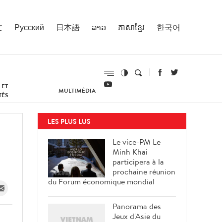
文
Русский
日本語
ລາວ
ភាសាខ្មែរ
한국어
 ET
MULTIMÉDIA
TÉS
LES PLUS LUS
Le vice-PM Le
Minh Khai
participera à la
prochaine réunion
du Forum économique mondial
Panorama des
Jeux d'Asie du