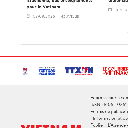
israélienne, des enseignements
diplomat
pour le Vietnam
08/08/
08/08/2026
NOUVELLES
Fournisseur du con
ISSN : 1606 - 0261
Permis de publicat
l’Information et d
Publier : L’Agence