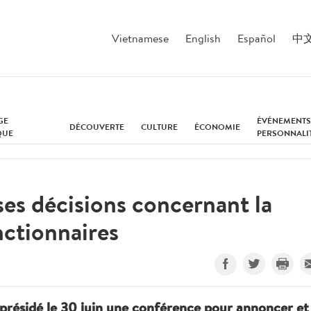
Vietnamese
English
Español
中
GE
ÉVÉNEMENTS
DÉCOUVERTE
CULTURE
ÉCONOMIE
QUE
PERSONNALI
es décisions concernant la
nctionnaires
résidé le 30 juin une conférence pour annoncer et