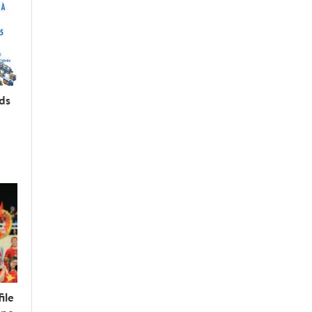
rds
ile