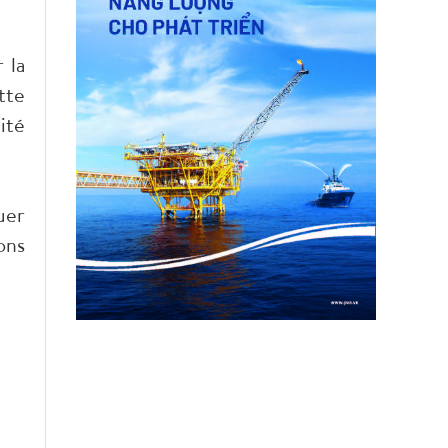
 la
tte
ité
uer
ons