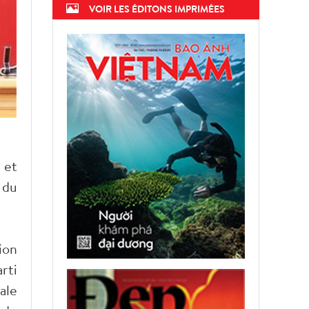
VOIR LES ÉDITONS IMPRIMÉES
 et
 du
ion
rti
ale