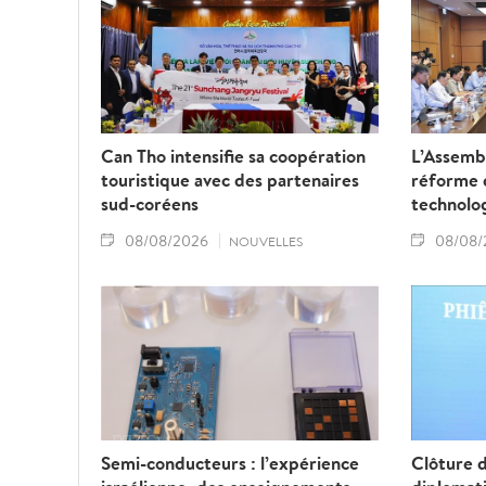
Can Tho intensifie sa coopération
L’Assembl
touristique avec des partenaires
réforme d
sud-coréens
technolo
08/08/2026
08/08/
NOUVELLES
Semi-conducteurs : l’expérience
Clôture 