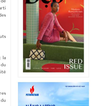
 de
rti
des
uts
 la
 du
ité
res
 du